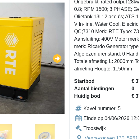
Ongebruikt; rated output 28k
0.8; RPM 1500; 3 PHASE; Gen
Olietank 13L; 2 accu’s; ATS 10
V In-line, Water Cool, Electric
QC;7310 Merk: RTE Type: 731
Aansluiting: 400V Motor merk
merk: Ricardo Generator type
Afgelezen urenstand: 0 Hand
Totale afmeting L: 2000mm T
afmeting Hoogte: 1150mm
Startbod
€ 3
Aantal biedingen
0
Huidig bod
€ 3
Kavel nummer: 5
Einde op 04/06/2026 12:
Troostwijk
Venrayseweg 130, 5961 