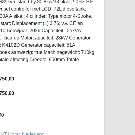
w/35kva; stand-by 30.8kw/38.5kva; 50HZ P.F.
set controller met LCD; 72L dieseltank;
0A Aisikai; 4 cilinder; Type motor 4-Stroke,
 start; Displacement (L) 3,76; v.v. CE en
0 Bouwjaar: 2026 Capaciteit.: 35kVA
: Ricardo Motorcapaciteit: 28kW Generator
: K4102D Generator capaciteit: 51A
boek aanwezig: true Machinegewicht: 710kg
otale afmeting Breedte: 850mm Totale
750,00
750,00
00
NT Horst, Nederland