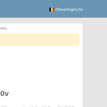
Alleveilingen.be
 400v
00v