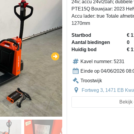
24v; accu 24v/20ah; dubbele 
PTE15Q Bouwjaar: 2023 Hef
Accu lader: true Totale afme
1270mm
Startbod
€ 1
Aantal biedingen
0
Huidig bod
€ 1
Kavel nummer: 5231
Einde op 04/06/2026 08:
Troostwijk
Fortweg 3, 1471 EB Kwa
Bekijk 