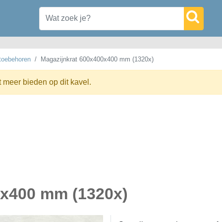
 toebehoren
Magazijnkrat 600x400x400 mm (1320x)
t meer bieden op dit kavel.
0x400 mm (1320x)