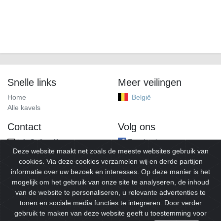
Snelle links
Meer veilingen
Home
België
Alle kavels
Contact
Volg ons
info@alleveilingen.net
Facebook
Deze website maakt net zoals de meeste websites gebruik van
cookies. Via deze cookies verzamelen wij en derde partijen
informatie over uw bezoek en interesses. Op deze manier is het
mogelijk om het gebruik van onze site te analyseren, de inhoud
van de website te personaliseren, u relevante advertenties te
tonen en sociale media functies te integreren. Door verder
gebruik te maken van deze website geeft u toestemming voor
© 2026
Alleveilingen.
Alle rechten voorbehouden.