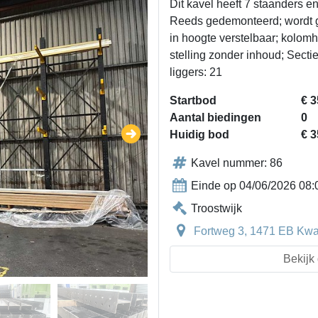
Dit kavel heeft 7 staanders 
Reeds gedemonteerd; wordt g
in hoogte verstelbaar; kolo
stelling zonder inhoud; Secti
liggers: 21
Startbod
€ 3
Aantal biedingen
0
Huidig bod
€ 3
Kavel nummer: 86
Einde op 04/06/2026 08:
Troostwijk
Fortweg 3, 1471 EB Kwa
Bekijk 