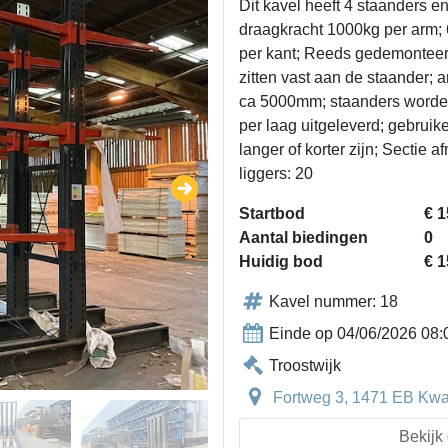
Dit kavel heeft 4 staanders 
draagkracht 1000kg per arm;
per kant; Reeds gedemonteer
zitten vast aan de staander; 
ca 5000mm; staanders worden
per laag uitgeleverd; gebrui
langer of korter zijn; Sectie 
liggers: 20
Startbod
€ 1
Aantal biedingen
0
Huidig bod
€ 1
Kavel nummer: 18
Einde op 04/06/2026 08:
Troostwijk
Fortweg 3, 1471 EB Kwa
Bekijk 