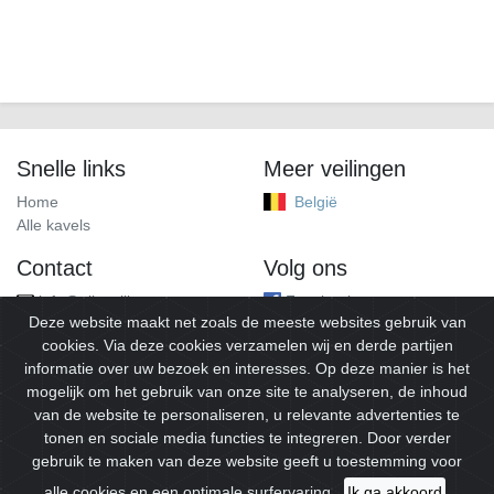
Snelle links
Meer veilingen
Home
België
Alle kavels
Contact
Volg ons
info@alleveilingen.net
Facebook
Deze website maakt net zoals de meeste websites gebruik van
cookies. Via deze cookies verzamelen wij en derde partijen
informatie over uw bezoek en interesses. Op deze manier is het
mogelijk om het gebruik van onze site te analyseren, de inhoud
van de website te personaliseren, u relevante advertenties te
tonen en sociale media functies te integreren. Door verder
gebruik te maken van deze website geeft u toestemming voor
© 2026
Alleveilingen.
Alle rechten voorbehouden.
alle cookies en een optimale surfervaring.
Ik ga akkoord