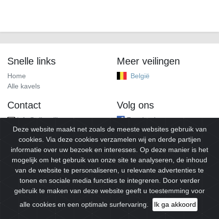
Snelle links
Meer veilingen
Home
België
Alle kavels
Contact
Volg ons
info@alleveilingen.net
Facebook
Deze website maakt net zoals de meeste websites gebruik van
cookies. Via deze cookies verzamelen wij en derde partijen
informatie over uw bezoek en interesses. Op deze manier is het
mogelijk om het gebruik van onze site te analyseren, de inhoud
van de website te personaliseren, u relevante advertenties te
tonen en sociale media functies te integreren. Door verder
gebruik te maken van deze website geeft u toestemming voor
© 2026
Alleveilingen.
Alle rechten voorbehouden.
alle cookies en een optimale surfervaring.
Ik ga akkoord