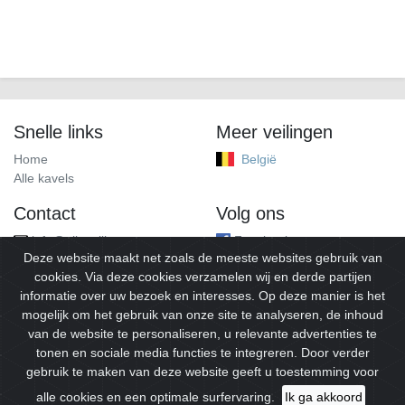
Snelle links
Meer veilingen
Home
België
Alle kavels
Contact
Volg ons
info@alleveilingen.net
Facebook
Deze website maakt net zoals de meeste websites gebruik van
cookies. Via deze cookies verzamelen wij en derde partijen
informatie over uw bezoek en interesses. Op deze manier is het
mogelijk om het gebruik van onze site te analyseren, de inhoud
van de website te personaliseren, u relevante advertenties te
tonen en sociale media functies te integreren. Door verder
gebruik te maken van deze website geeft u toestemming voor
© 2026
Alleveilingen.
Alle rechten voorbehouden.
alle cookies en een optimale surfervaring.
Ik ga akkoord