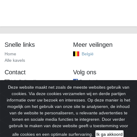
Snelle links
Meer veilingen
Home
België
Alle kavels
Contact
Volg ons
info@alleveilingen.net
Facebook
Deze website maakt net zoals de meeste websites gebruik van
cookies. Via deze cookies verzamelen wij en derde partijen
informatie over uw bezoek en interesses. Op deze manier is het
mogelijk om het gebruik van onze site te analyseren, de inhoud
van de website te personaliseren, u relevante advertenties te
tonen en sociale media functies te integreren. Door verder
gebruik te maken van deze website geeft u toestemming voor
© 2026
Alleveilingen.
Alle rechten voorbehouden.
alle cookies en een optimale surfervaring.
Ik ga akkoord