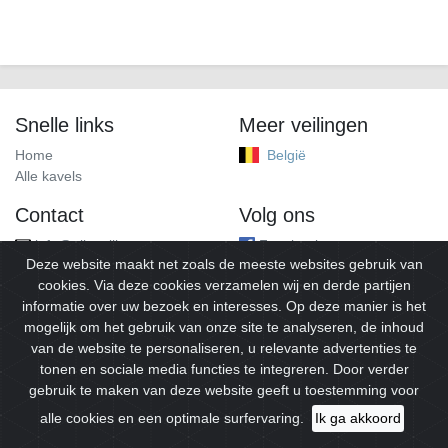
Snelle links
Meer veilingen
Home
België
Alle kavels
Contact
Volg ons
info@alleveilingen.net
Facebook
Deze website maakt net zoals de meeste websites gebruik van
cookies. Via deze cookies verzamelen wij en derde partijen
informatie over uw bezoek en interesses. Op deze manier is het
mogelijk om het gebruik van onze site te analyseren, de inhoud
van de website te personaliseren, u relevante advertenties te
tonen en sociale media functies te integreren. Door verder
gebruik te maken van deze website geeft u toestemming voor
© 2026
Alleveilingen.
Alle rechten voorbehouden.
alle cookies en een optimale surfervaring.
Ik ga akkoord