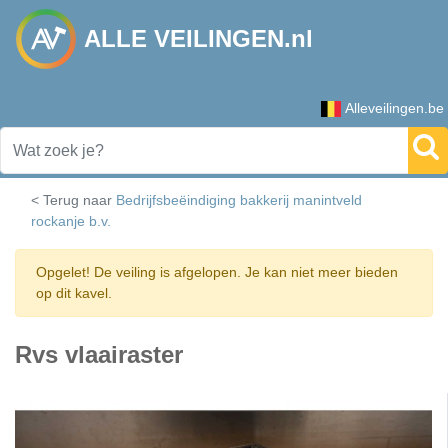
ALLE VEILINGEN.nl
Alleveilingen.be
< Terug naar
Bedrijfsbeëindiging bakkerij manintveld
rockanje b.v.
Opgelet! De veiling is afgelopen. Je kan niet meer bieden
op dit kavel.
Rvs vlaairaster