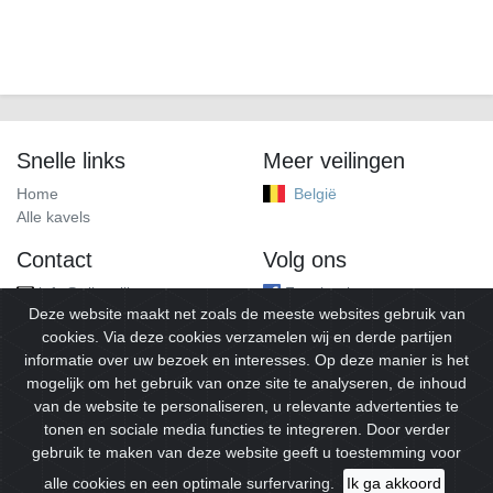
Snelle links
Meer veilingen
Home
België
Alle kavels
Contact
Volg ons
info@alleveilingen.net
Facebook
Deze website maakt net zoals de meeste websites gebruik van
cookies. Via deze cookies verzamelen wij en derde partijen
informatie over uw bezoek en interesses. Op deze manier is het
mogelijk om het gebruik van onze site te analyseren, de inhoud
van de website te personaliseren, u relevante advertenties te
tonen en sociale media functies te integreren. Door verder
gebruik te maken van deze website geeft u toestemming voor
© 2026
Alleveilingen.
Alle rechten voorbehouden.
alle cookies en een optimale surfervaring.
Ik ga akkoord