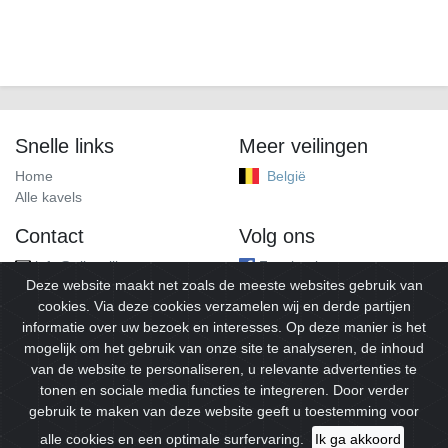
Snelle links
Meer veilingen
Home
België
Alle kavels
Contact
Volg ons
info@alleveilingen.net
Facebook
Deze website maakt net zoals de meeste websites gebruik van
cookies. Via deze cookies verzamelen wij en derde partijen
informatie over uw bezoek en interesses. Op deze manier is het
mogelijk om het gebruik van onze site te analyseren, de inhoud
van de website te personaliseren, u relevante advertenties te
tonen en sociale media functies te integreren. Door verder
gebruik te maken van deze website geeft u toestemming voor
© 2026
Alleveilingen.
Alle rechten voorbehouden.
alle cookies en een optimale surfervaring.
Ik ga akkoord