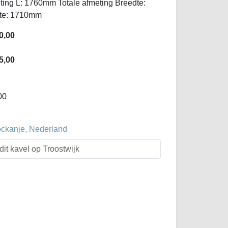
eting L: 1760mm Totale afmeting Breedte:
gte: 1710mm
0,00
5,00
00
ockanje, Nederland
dit kavel op Troostwijk