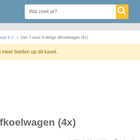
anje b.v.
Van ‘t wout 8-delige afkoelwagen (4x)
t meer bieden op dit kavel.
afkoelwagen (4x)